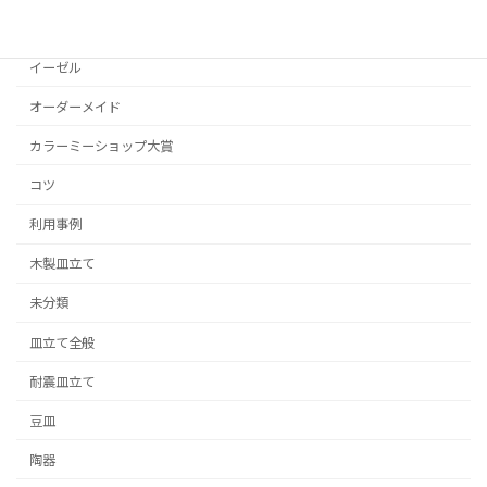
まとめ買い割引
イーゼル
オーダーメイド
カラーミーショップ大賞
コツ
利用事例
木製皿立て
未分類
皿立て全般
耐震皿立て
豆皿
陶器