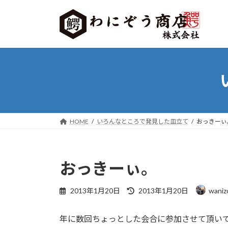
コ
ナ
ン
ビ
テ
ゲ
ン
ー
ツ
シ
へ
ョ
ス
ン
キ
に
ッ
移
プ
動
HOME
いろんなところで発見した皿立て
おっきーぃ
おっきーぃ。
最
2013年1月20日
2013年1月20日
waniz
終
更
年に数回ちょっとした会合に参加させて頂い
新