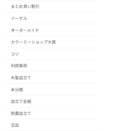
まとめ買い割引
イーゼル
オーダーメイド
カラーミーショップ大賞
コツ
利用事例
木製皿立て
未分類
皿立て全般
耐震皿立て
豆皿