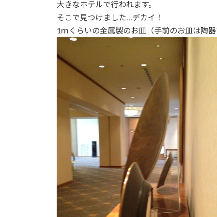
日
大きなホテルで行われます。
時
そこで見つけました…デカイ！
:
1ｍくらいの金属製のお皿（手前のお皿は陶器