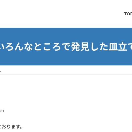
TO
いろんなところで発見した皿立
。
ou
ております。