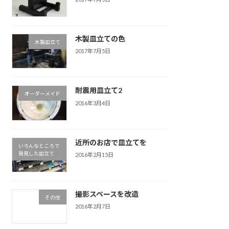
木製皿立ての色
木製皿立て
2017年7月5日
耐震用皿立て2
オーダーメイド
2016年3月4日
近所のお店で皿立てを
いろんなところで
発見した皿立て
2016年2月15日
撮影スペースを改造
その他
2016年2月7日