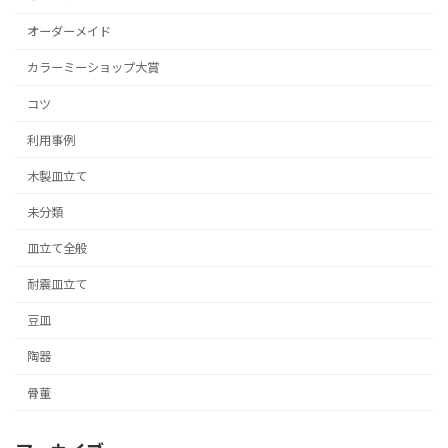
オーダーメイド
カラーミーショップ大賞
コツ
利用事例
木製皿立て
未分類
皿立て全般
耐震皿立て
豆皿
陶器
骨董